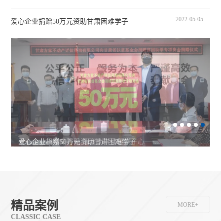
学活动
2022-05-05
爱心企业捐赠50万元资助甘肃困难学子
爱心企业捐赠50万元资助甘肃困难学子
爱心企业心系桑梓地 捐资助学情暖学子心──甘
肃省扶贫基金会携手爱心企业捐资助学
精品案例
MORE+
CLASSIC CASE