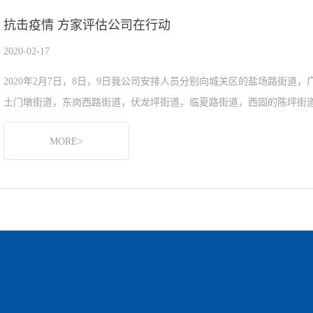
抗击疫情 方家评估公司在行动
2020-02-17
2020年2月7日，8日，9日我公司安排人员分别向城关区的盐场路街
土门墩街道，东岗西路街道，伏龙坪街道，临夏路街道，西固的陈坪街道
MORE>