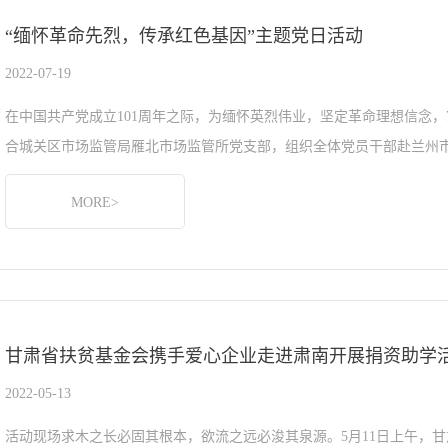
“缅怀革命先烈，传承红色基因”主题党日活动
2022-07-19
在中国共产党成立101周年之际，为缅怀英烈伟业，坚定革命理想信念，
合城关区市场监管局雁北市场监管所党支部，组织全体党员干部赴兰州市
MORE>
甘肃省扶贫基金会携手爱心企业走进肃南开展捐资助学
2022-05-13
活动现场求木之长必固其根本，欲流之远必浚其泉源。5月11日上午，