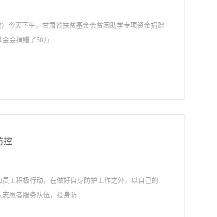
及敏）今天下午，甘肃省扶贫基金会贫困助学专项资金捐赠
会捐赠了50万..
防控
和员工积极行动，在做好自身防护工作之外，以自己的
志愿者服务队伍，投身防..