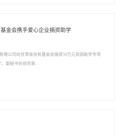
贫基金会携手爱心企业捐资助学
有限公司向甘肃省扶贫基金会捐资50万元贫困助学专项
、副秘书长徐宗泉..