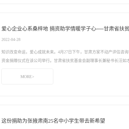
爱心企业心系桑梓地 捐资助学情暖学子心──甘肃省扶
2022-04-28
知识改变命运，爱心成就未来。4月27日下午，甘肃方家不动产评估咨询
资金捐赠仪式在该公司举行。甘肃省扶贫基金会副理事长兼秘书长汪如才
MORE>
这份捐助为张掖肃南25名中小学生带去新希望