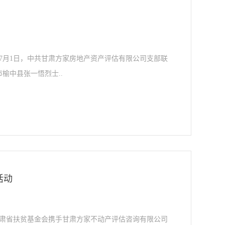
7月1日，中共甘肃方家房地产资产评估有限公司支部联
榆中县张一悟烈士..
活动
甘肃省扶贫基金会携手甘肃方家不动产评估咨询有限公司