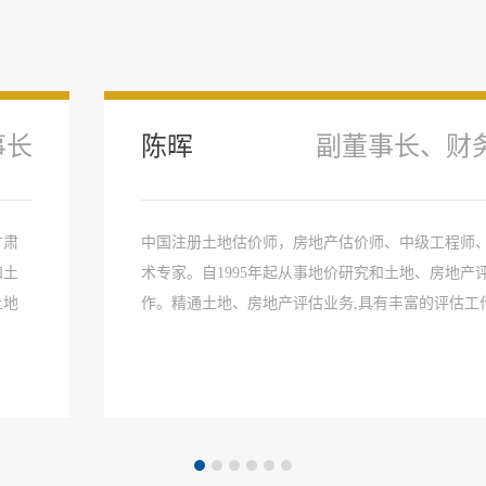
事长
陈晖
副董事长、财
甘肃
中国注册土地估价师，房地产估价师、中级工程师
和土
术专家。自1995年起从事地价研究和土地、房地产
土地
作。精通土地、房地产评估业务,具有丰富的评估工