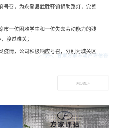
应政府号召，为永登县武胜驿镇捐助路灯，完善
了平凉市一位困难学生和一位失去劳动能力的残
心，渡过难关；
冠肺炎疫情，公司积极响应号召，分别为城关区
街道，火车站街道，铁路东村街道，东岗街
西路街道，伏龙坪街道，临夏路街道，西固的
送去疫情防控一线需要的物资抗击疫情；
MORE+