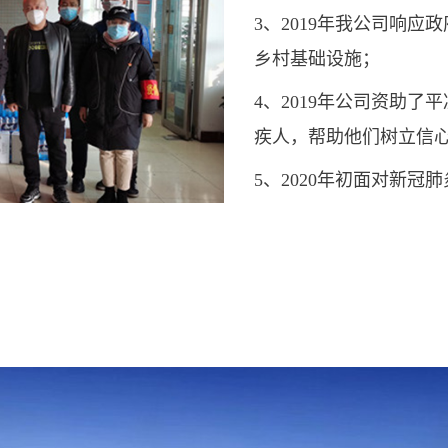
3、2019年我公司响
乡村基础设施；
4、2019年公司资助
疾人，帮助他们树立信
5、2020年初面对新
的盐场路街道，广武门
道，土门墩街道，东岗
陈坪街道和四季青街道