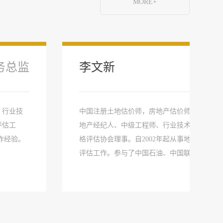
MORE+
务总监
李文新
、行业技
中国注册土地估价师，房地产估价师、土地登
评估工
地产经纪人、中级工程师、行业技术专家、甘
作经验。
格评估协会理事。自2002年起从事地价研究和
评估工作。参与了中国石油、中国联通、中国