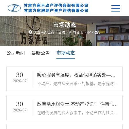
市场动态

您当前的位置：
首页
>
新闻资讯
>
市场动态
|
|
市场动态
|
公司新闻
最新公告
30
暖心服务有温度，权益保障落实处——
2026-07
不动产便民服务谱写民生幸福新篇章
不动产，是群众安居乐业的根基，是家庭财富
的重要载体，更是社会稳定与经济发展的“压
舱石”。近年来，随着“放管服”改革的持续深
化与政务服务理念的全面升级，不动产登记及
30
改革活水润沃土 不动产登记“一件事”书
相关便民服务正经历着一场深刻而温暖..
2026-07
写为民新篇章
在时代发展的宏大叙事中，不动产作为社会最
基础的“压舱石”资产，其登记效率与服务质量
直接关系到千家万户的切身利益与市场经济的