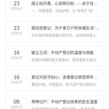
蓬勃活力。近年来，一场以“高效办成一件事”
23
国土绘丹青，心安即归处——关于住宅
为核心的改革春风，正深度涤荡不动..
2026-07
土地使用权到期安置的温情解读
一、河清海晏，法治护航：从“有恒产”到“有
恒心”“安土重迁，黎民之性；骨肉相附，人情
所愿也。”在中国人的传统观念里，一所房子
不仅是一个遮风挡雨的空间，更是家庭情感的
23
居住权登记：为千家万户的幸福生活“加
凝聚与心灵栖息的家园。随着时光的..
2026-07
码”
在社会的快速发展与变迁中，住房始终是人民
群众最为关心的民生大事。它不仅是一个遮风
挡雨的物理空间，更是承载家庭温暖、寄托生
活希望的精神家园。随着法治理念的不断深化
16
破立之间：不动产登记的温度与效能
与不动产登记制度的持续完善，一项温暖..
2026-07
在城市发展的宏大叙事中，城市更新正成为推
动城市高质量发展的关键引擎。当蓝图绘就、
规划既定，那些承载着旧时记忆的房屋与土
地，便需在时代的脉动中完成最后的使命——
16
登记为民守初心：多维登记类型筑牢财
通过产权注销，为城市的华丽转身腾出空间..
2026-07
产权益保护网
春回大地，万物复苏。在不动产登记服务大厅
里，络绎不绝的办事群众手持材料，满怀期待
地办理着各类登记业务。这看似平常的场景背
后，是一张由多种登记类型编织而成的财产权
09
带押过户：不动产登记改革的民生温度
益保护网络，正日益完善地守护着千家万..
2026-07