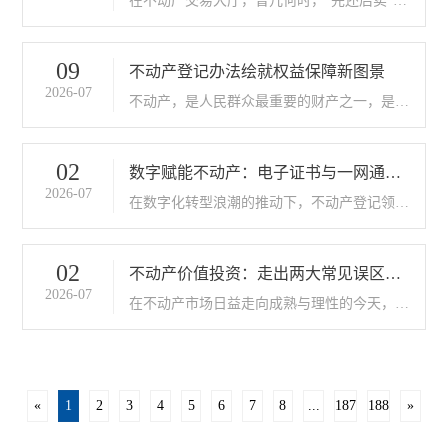
在不动产交易大厅，曾几何时，“先还后卖”是
二手房交易中难以绕开的一道坎。卖方需筹措
大笔资金还清贷款，买方要经历漫长的等待与
抵押流程，双方在银行与登记机构间几经往
09
不动产登记办法绘就权益保障新图景
返，交易周期拖长，成本水涨船高。如今..
2026-07
不动产，是人民群众最重要的财产之一，是市
场主体最核心的资产基础，其权利归属和保护
程度直接关系千家万户的安居乐业，直接影响
经济社会的发展活力。随着不动产登记制度的
02
数字赋能不动产：电子证书与一网通办
持续完善，特别是相关登记办法的不断优..
2026-07
开启便民新时代
在数字化转型浪潮的推动下，不动产登记领域
正经历着一场深刻的服务变革。电子证书的全
面推广与“一网通办”平台的深入应用，如同双
轮驱动，为不动产登记服务注入了全新活力，
02
不动产价值投资：走出两大常见误区，
让广大群众和企业切实感受到了数字化..
2026-07
迎接确定性未来
在不动产市场日益走向成熟与理性的今天，我
们观察到许多朋友在置业或资产配置的过程
中，仍会受到一些固有思维的影响。这些思维
在特定时期或许流行，但在当下的新格局中，
却可能成为阻碍我们发现真正价值的绊脚石..
«
1
2
3
4
5
6
7
8
...
187
188
»