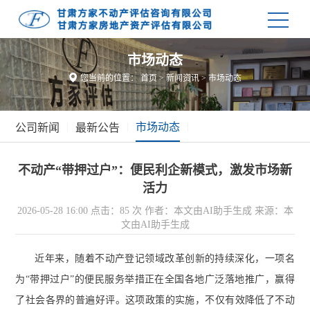
市场动态

您当前的位置：
首页
>
新闻资讯
>
市场动态
|
|
市场动态
|
公司新闻
最新公告
不动产“带押过户”：便民利企新模式，激发市场新
活力
2026-05-28 16:00
点击：85 次
作者：本文由AI助手生成
来源：本
文由AI助手生成
近年来，随着不动产登记领域改革创新的持续深化，一项名
为“带押过户”的便民服务举措正在全国各地广泛落地推广，赢得
了社会各界的普遍好评。这项政策的实施，不仅有效降低了不动