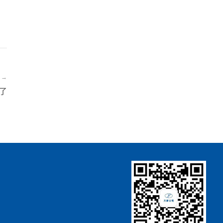
t →
没有了